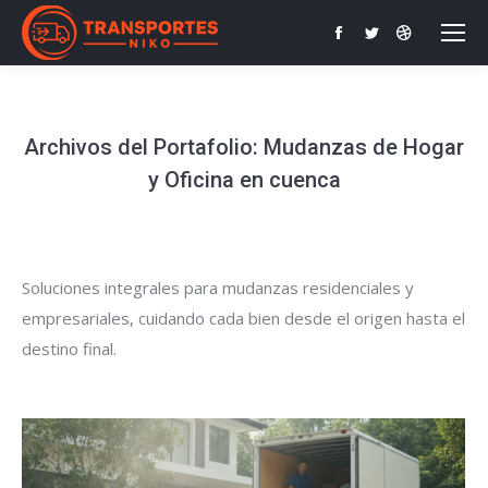
Facebook
Twitter
Dribbble
page
page
page
opens
opens
opens
in
in
in
Archivos del Portafolio:
Mudanzas de Hogar
new
new
new
y Oficina en cuenca
window
window
window
Soluciones integrales para mudanzas residenciales y
empresariales, cuidando cada bien desde el origen hasta el
destino final.